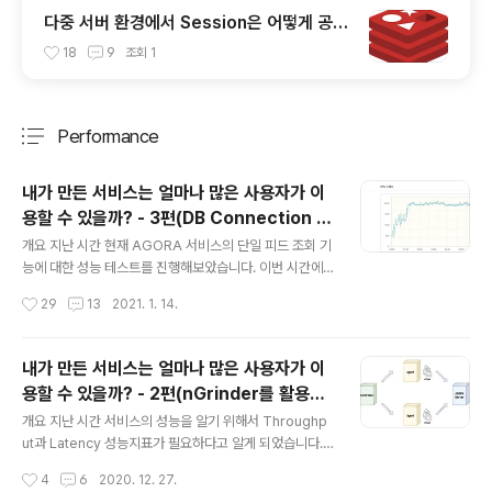
다중 서버 환경에서 Session은 어떻게 공유
하고 관리할까? - 4편(Redis vs Memcac
18
9
조회
1
hed)
Performance
분류 전체보기
주요 글 목록
내가 만든 서비스는 얼마나 많은 사용자가 이
용할 수 있을까? - 3편(DB Connection P
글 내용
ool)
개요 지난 시간 현재 AGORA 서비스의 단일 피드 조회 기
능에 대한 성능 테스트를 진행해보았습니다. 이번 시간에
는 데이터베이스의 Connection Pool의 크기를 조절해
작성시간
29
13
2021. 1. 14.
보면서 발생하는 성능 변화에 대해 알아보겠습니다. 먼저
Connection Pool이 무엇인지 알아볼까요? Connectio
n Pool은 무엇일까요? Connection? 연결? 어떤 연결을
내가 만든 서비스는 얼마나 많은 사용자가 이
의미할까 생각하실 수 있을 것입니다. 여기서 말하는 Con
용할 수 있을까? - 2편(nGrinder를 활용한
nection이란 WAS와 데이터베이스 사이의 연결을 의미
글 내용
성능테스트)
합니다. 해당 클라이언트와 서버 사이의 연결을 위해서는
개요 지난 시간 서비스의 성능을 알기 위해서 Throughp
아래 그림과 같이 3-way-handshaking이라는 작업이
ut과 Latency 성능지표가 필요하다고 알게 되었습니다.
필요합니다. 3-way-handshaking은 3번의 패킷 교환
이번 시간에는 서비스의 성능 지표를 확인하기 위해서 부
작성시간
4
6
2020. 12. 27.
을 통해 소켓을 형성하고 통신을 준비하는 과정을 의미..
하를 발생시키는 방법에 대해 알아보겠습니다. 또한 AGO