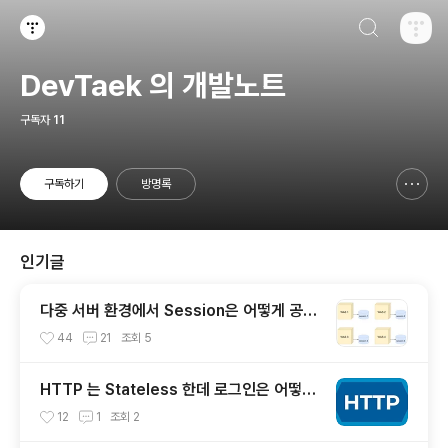
검색하기
티스토리
DevTaek 의 개발노트
구독자
11
구독하기
방명록
신고하기 레이어
열기
인기글
다중 서버 환경에서 Session은 어떻게 공유
하고 관리할까? - 2편(Sticky Session, S
44
21
조회
5
ession Clustering, Session Storage
분리)
HTTP 는 Stateless 한데 로그인은 어떻게
구현할 수 있을까? (세션/쿠키를 이용한 인
12
1
조회
2
증)