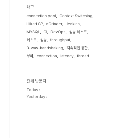
태그
connection pool
Context Switching
Hikari CP
nGrinder
Jenkins
MYSQL
CI
DevOps
성능 테스트
테스트
성능
throughput
3-way-handshaking
지속적인 통합
부하
connection
latency
thread
전체 방문자
Today :
Yesterday :