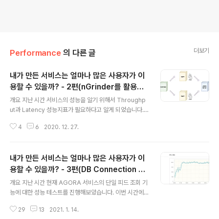
더보기
Performance
의 다른 글
내가 만든 서비스는 얼마나 많은 사용자가 이
용할 수 있을까? - 2편(nGrinder를 활용한
글 내용
성능테스트)
개요 지난 시간 서비스의 성능을 알기 위해서 Throughp
ut과 Latency 성능지표가 필요하다고 알게 되었습니다.
이번 시간에는 서비스의 성능 지표를 확인하기 위해서 부
4
6
2020. 12. 27.
하를 발생시키는 방법에 대해 알아보겠습니다. 또한 AGO
RA 서비스에 실제 부하를 발생시켜서 단위 성능 테스트를
진행하고 AGORA 서비스의 현재 성능을 분석해보도록 하
내가 만든 서비스는 얼마나 많은 사용자가 이
겠습니다. 먼저 부하를 발생시키는 도구에 대해서 알아볼
까요? nGrinder에 대해서 알아보자! nGrinder는 네이버
용할 수 있을까? - 3편(DB Connection Po
글 내용
에서 The Grinder라는 성능 테스트 도구를 기반으로 제
ol)
개요 지난 시간 현재 AGORA 서비스의 단일 피드 조회 기
작한 오픈소스 성능 테스트 솔루션입니다. 스크립트 생성
능에 대한 성능 테스트를 진행해보았습니다. 이번 시간에
과 테스트 실행, 모니터링 및 결과 보고서 생성을 통합된 W
는 데이터베이스의 Connection Pool의 크기를 조절해
eb UI를 통해 사용할 수 있으므로 성능 테스트를 보다 쉽
29
13
2021. 1. 14.
보면서 발생하는 성능 변화에 대해 알아보겠습니다. 먼저
게 할 수 있습니다..