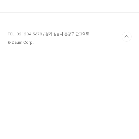
Git을 통해 버전 관리를 하며, 더 나아가 GitHub이나 GitLab과 같은
클라우드 원격 저장소에서 관리하고 있습니다. 이러한 ..
TEL. 02.1234.5678 / 경기 성남시 분당구 판교역로
© Daum Corp.