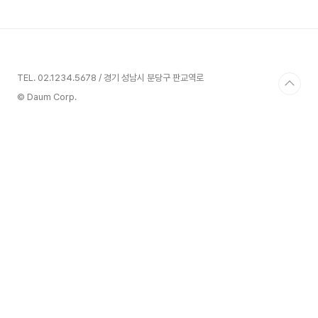
크립트 생성과 테스트 실행, 모니터링 및 결과 보고서 생성을 통합된
Web UI를 통해 사용할 수 있으므로 성능 테스트를 보다 쉽게 할 수 있
습니다..
TEL. 02.1234.5678 / 경기 성남시 분당구 판교역로
© Daum Corp.